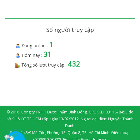
Số người truy cập
1
Đang online :
31
Hôm nay :
432
Tổng số lượt truy cập :
© 2018. Công ty TNHH Dược Phẩm Bình Đông. GPDKKD: 0311878453 do
sở KH & ĐT TP.HCM cấp ngày 13/07/2012. Người đại diện: Nguyễn Thành
Danh.
Địa chỉ: 43/9 Mễ Cốc, Phường 15, Quận 8, TP. Hồ Chí Minh. Điện thoại:
(028)39.808.808. Email:info@binhdong.vn.