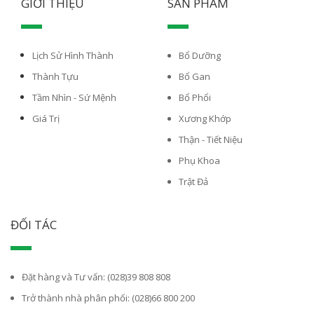
GIỚI THIỆU
SẢN PHẨM
Lịch Sử Hình Thành
Bổ Dưỡng
Thành Tựu
Bổ Gan
Tầm Nhìn - Sứ Mệnh
Bổ Phổi
Giá Trị
Xương Khớp
Thận - Tiết Niệu
Phụ Khoa
Trật Đả
ĐỐI TÁC
Đặt hàng và Tư vấn: (028)39 808 808
Trở thành nhà phân phối: (028)66 800 200