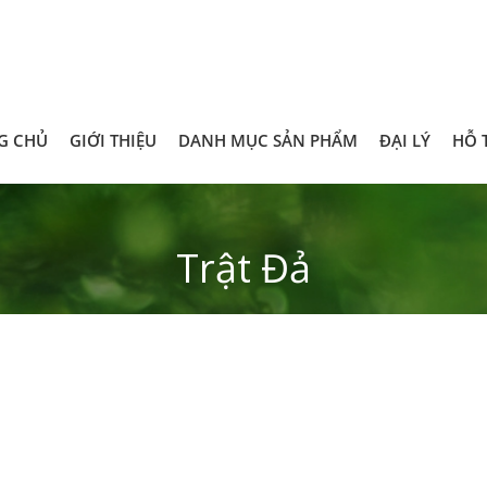
G CHỦ
GIỚI THIỆU
DANH MỤC SẢN PHẨM
ĐẠI LÝ
HỖ 
Trật Đả