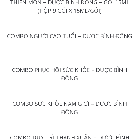
THIÊN MÔN – DƯỢC BÌNH ĐÔNG – GÓI 15ML
(HỘP 9 GÓI X 15ML/GÓI)
COMBO NGƯỜI CAO TUỔI – DƯỢC BÌNH ĐÔNG
COMBO PHỤC HỒI SỨC KHỎE – DƯỢC BÌNH
ĐÔNG
COMBO SỨC KHỎE NAM GIỚI – DƯỢC BÌNH
ĐÔNG
COMBO DUY TRÌ THANH XUÂN – DƯỢC BÌNH