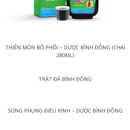
THIÊN MÔN BỔ PHỔI – DƯỢC BÌNH ĐÔNG (CHAI
280ML)
TRẬT ĐẢ BÌNH ĐÔNG
SONG PHỤNG ĐIỀU KINH – DƯỢC BÌNH ĐÔNG