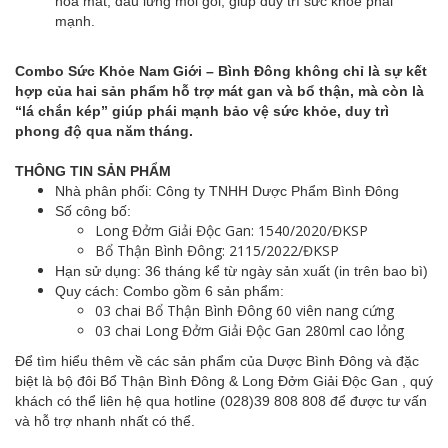
hoa mắt, đau lưng mỏi gối, giúp duy trì sức khỏe phái
mạnh.
Combo Sức Khỏe Nam Giới – Bình Đông không chỉ là sự kết
hợp của hai sản phẩm hỗ trợ mát gan và bổ thận, mà còn là
“lá chắn kép” giúp phái mạnh bảo vệ sức khỏe, duy trì
phong độ qua năm tháng.
THÔNG TIN SẢN PHẨM
Nhà phân phối: Công ty TNHH Dược Phẩm Bình Đông
Số công bố:
Long Đởm Giải Độc Gan: 1540/2020/ĐKSP
Bổ Thận Bình Đông: 2115/2022/ĐKSP
Hạn sử dụng: 36 tháng kể từ ngày sản xuất (in trên bao bì)
Quy cách: Combo gồm 6 sản phẩm:
03 chai Bổ Thận Bình Đông 60 viên nang cứng
03 chai Long Đởm Giải Độc Gan 280ml cao lỏng
Để tìm hiểu thêm về các sản phẩm của Dược Bình Đông và đặc
biệt là bộ đôi Bổ Thận Bình Đông & Long Đởm Giải Độc Gan , quý
khách có thể liên hệ qua hotline (028)39 808 808 để được tư vấn
và hỗ trợ nhanh nhất có thể.