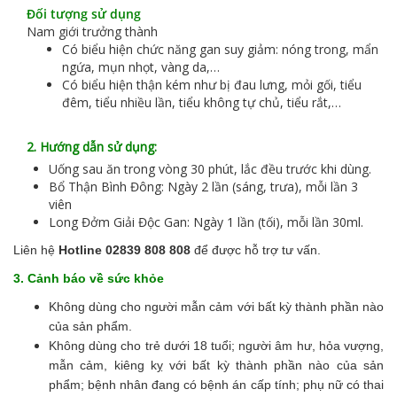
Đối tượng sử dụng
Nam giới trưởng thành
Có biểu hiện chức năng gan suy giảm: nóng trong, mẩn
ngứa, mụn nhọt, vàng da,…
Có biểu hiện thận kém như bị đau lưng, mỏi gối, tiểu
đêm, tiểu nhiều lần, tiểu không tự chủ, tiểu rắt,…
2. Hướng dẫn sử dụng:
Uống sau ăn trong vòng 30 phút, lắc đều trước khi dùng.
Bổ Thận Bình Đông: Ngày 2 lần (sáng, trưa), mỗi lần 3
viên
Long Đởm Giải Độc Gan: Ngày 1 lần (tối), mỗi lần 30ml.
Liên hệ
Hotline 02839 808 808
để được hỗ trợ tư vấn.
3. Cảnh báo về sức khỏe
Không dùng cho người mẫn cảm với bất kỳ thành phần nào
của sản phẩm.
Không dùng cho trẻ dưới 18 tuổi; người âm hư, hỏa vượng,
mẫn cảm, kiêng kỵ với bất kỳ thành phần nào của sản
phẩm; bệnh nhân đang có bệnh án cấp tính; phụ nữ có thai