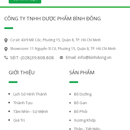
CÔNG TY TNHH DƯỢC PHẨM BÌNH ĐÔNG
Cơ sở: 43/9 Mễ Cốc, Phường 15, Quận 8, TP. Hồ Chí Minh
Showroom: 11 Nguyễn Sĩ Cố, Phường 15, Quận 8, TP. Hồ Chí Minh
SĐT: (028)39.808.808
Email: info@binhdong.vn
GIỚI THIỆU
SẢN PHẨM
Lịch Sử Hình Thành
Bổ Dưỡng
Thành Tựu
Bổ Gan
Tầm Nhìn - Sứ Mệnh
Bổ Phổi
Giá Trị
Xương Khớp
Thận - Tiết Niệu