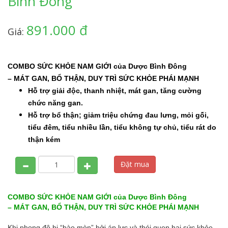
Bình Đông
891.000 đ
Giá:
COMBO SỨC KHỎE NAM GIỚI của Dược Bình Đông
– MÁT GAN, BỔ THẬN, DUY TRÌ SỨC KHỎE PHÁI MẠNH
Hỗ trợ giải độc, thanh nhiệt, mát gan, tăng cường
chức năng gan.
Hỗ trợ bổ thận; giảm triệu chứng đau lưng, mỏi gối,
tiểu đêm, tiểu nhiều lần, tiểu không tự chủ, tiểu rát do
thận kém
Đặt mua
COMBO SỨC KHỎE NAM GIỚI của Dược Bình Đông
– MÁT GAN, BỔ THẬN, DUY TRÌ SỨC KHỎE PHÁI MẠNH
Khi phong độ bị “bào mòn” bởi áp lực và thói quen hại sức khỏe