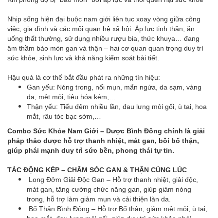
Nhịp sống hiện đại buộc nam giới liên tục xoay vòng giữa công
việc, gia đình và các mối quan hệ xã hội. Áp lực tinh thần, ăn
uống thất thường, sử dụng nhiều rượu bia, thức khuya… đang
âm thầm bào mòn gan và thận – hai cơ quan quan trọng duy trì
sức khỏe, sinh lực và khả năng kiểm soát bài tiết.
Hậu quả là cơ thể bắt đầu phát ra những tín hiệu:
Gan yếu: Nóng trong, nổi mụn, mẩn ngứa, da sạm, vàng
da, mệt mỏi, tiêu hóa kém,…
Thận yếu: Tiểu đêm nhiều lần, đau lưng mỏi gối, ù tai, hoa
mắt, râu tóc bạc sớm,…
Combo Sức Khỏe Nam Giới – Dược Bình Đông chính là giải
pháp thảo dược hỗ trợ thanh nhiệt, mát gan, bồi bổ thận,
giúp phái mạnh duy trì sức bền, phong thái tự tin.
TÁC ĐỘNG KÉP – CHĂM SÓC GAN & THẬN CÙNG LÚC
Long Đởm Giải Độc Gan – Hỗ trợ thanh nhiệt, giải độc,
mát gan, tăng cường chức năng gan, giúp giảm nóng
trong, hỗ trợ làm giảm mụn và cải thiện làn da.
Bổ Thận Bình Đông – Hỗ trợ Bổ thận, giảm mệt mỏi, ù tai,