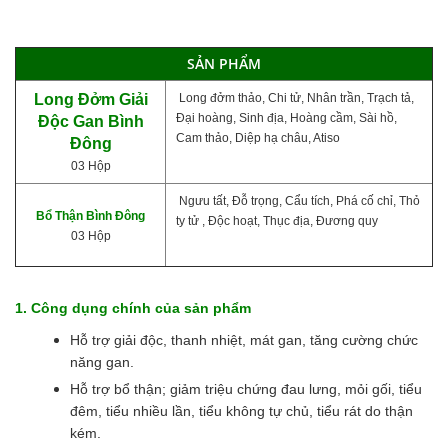
SẢN PHẨM
Long Đởm Giải
Long đởm thảo, Chi tử, Nhân trần, Trạch tả,
Đại hoàng, Sinh địa, Hoàng cầm, Sài hồ,
Độc Gan Bình
Cam thảo, Diệp hạ châu, Atiso
Đông
03 Hộp
Ngưu tất, Đỗ trọng, Cẩu tích, Phá cố chỉ, Thỏ
Bổ Thận Bình Đông
ty tử , Độc hoạt, Thục địa, Đương quy
03 Hộp
1. Công dụng chính của sản phẩm
Hỗ trợ giải độc, thanh nhiệt, mát gan, tăng cường chức
năng gan.
Hỗ trợ bổ thận; giảm triệu chứng đau lưng, mỏi gối, tiểu
đêm, tiểu nhiều lần, tiểu không tự chủ, tiểu rát do thận
kém.