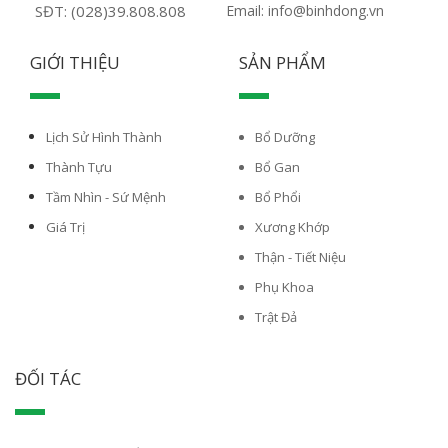
SĐT: (028)39.808.808
Email: info@binhdong.vn
GIỚI THIỆU
SẢN PHẨM
Lịch Sử Hình Thành
Bổ Dưỡng
Thành Tựu
Bổ Gan
Tầm Nhìn - Sứ Mệnh
Bổ Phổi
Giá Trị
Xương Khớp
Thận - Tiết Niệu
Phụ Khoa
Trật Đả
ĐỐI TÁC