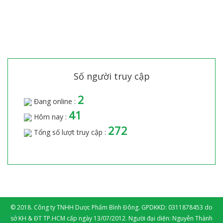
Số người truy cập
2
Đang online :
41
Hôm nay :
272
Tổng số lượt truy cập :
© 2018. Công ty TNHH Dược Phẩm Bình Đông. GPDKKD: 0311878453 do
sở KH & ĐT TP.HCM cấp ngày 13/07/2012. Người đại diện: Nguyễn Thành